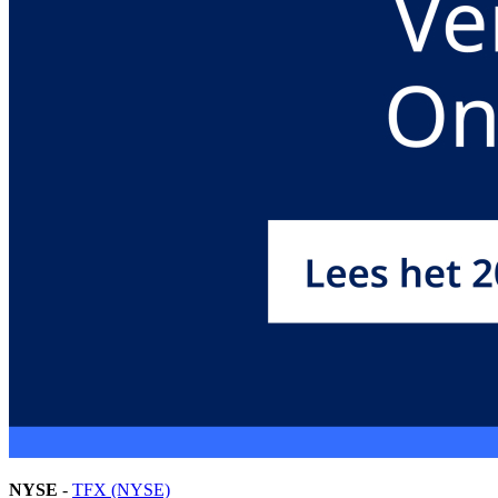
NYSE
-
TFX (NYSE)