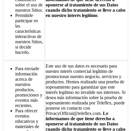
sobre el uso de
oponerse al tratamiento de sus Datos
nuestros Sitios.
cuando dicho tratamiento se lleve a cabo
Permitirle
en nuestro interés legítimo
.
participar en
las
características
interactivas de
nuestros Sitios,
si decide
hacerlo.
Este uso de sus datos es necesario para
Para enviarle
nuestro interés comercial legítimo de
información
promocionar nuestro negocio, servicios y
acerca de
productos. Hemos realizado una prueba de
nuestros
sopesamiento para garantizar que este
productos,
interés legítimo no invalide sus intereses. Si
promociones y
desea más información sobre la prueba de
eventos más
sopesamiento realizada por Teleflex, puede
recientes.
ponerse en contacto con
Para ofrecer
PrivacyOfficial@teleflex.com.
Le
eventos
informamos de que tiene derecho a
educativos y
oponerse al tratamiento de sus Datos
materiales de
cuando dicho tratamiento se lleve a cabo