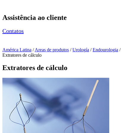
Page Navigation
Assistência ao cliente
Contatos
América Latina
/
Areas de produtos
/
Urología
/
Endourologia
/
Extratores de cálculo
Extratores de cálculo