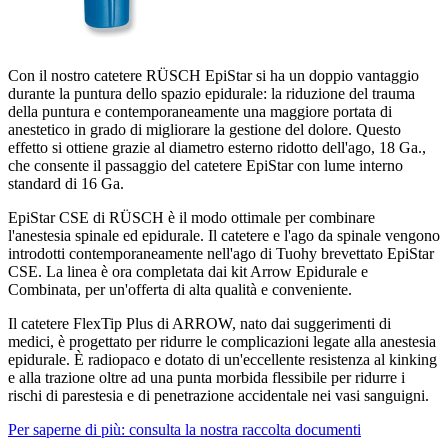
Con il nostro catetere RÜSCH EpiStar si ha un doppio vantaggio
durante la puntura dello spazio epidurale: la riduzione del trauma
della puntura e contemporaneamente una maggiore portata di
anestetico in grado di migliorare la gestione del dolore. Questo
effetto si ottiene grazie al diametro esterno ridotto dell'ago, 18 Ga.,
che consente il passaggio del catetere EpiStar con lume interno
standard di 16 Ga.
EpiStar CSE di RÜSCH è il modo ottimale per combinare
l'anestesia spinale ed epidurale. Il catetere e l'ago da spinale vengono
introdotti contemporaneamente nell'ago di Tuohy brevettato EpiStar
CSE. La linea è ora completata dai kit Arrow Epidurale e
Combinata, per un'offerta di alta qualità e conveniente.
Il catetere FlexTip Plus di ARROW, nato dai suggerimenti di
medici, è progettato per ridurre le complicazioni legate alla anestesia
epidurale. È radiopaco e dotato di un'eccellente resistenza al kinking
e alla trazione oltre ad una punta morbida flessibile per ridurre i
rischi di parestesia e di penetrazione accidentale nei vasi sanguigni.
Per saperne di più: consulta la nostra raccolta documenti