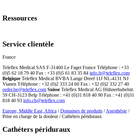
Page Navigation
Ressources
Bibliothèque de documents
Service clientèle
France
Teleflex Medical SAS F-31460 Le Faget France Téléphone : +33
(0)5 62 18 79 40 Fax : +33 (0)5 61 83 35 84
info.fr@teleflex.com
Belgique
Teleflex Medical BVBA Lange Dreef 11J NL-4131 NJ
Vianen Téléphone : +32 (0)2 333 24 60 Fax : +32 (0)2 332 27 40
order.be@teleflex.com
Suisse
Teleflex Medical AG Hühnerhubelstr.
59 CH-3123 Belp Téléphone : +41 (0)31 818 40 90 Fax : +41 (0)31
818 40 93
info.ch@teleflex.com
Europe, Middle East, Africa
/
Domaines de produits
/
Anesthésie
/
Prise en charge de la douleur / Cathéters périduraux
Cathéters périduraux