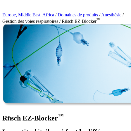
Page Navigation
Europe, Middle East, Africa
/
Domaines de produits
/
Anesthésie
/
™
Gestion des voies respiratoires / Rüsch EZ-Blocker
™
Rüsch EZ-Blocker