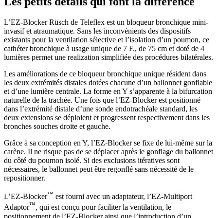
Les petits détails qui font la différence
L’EZ-Blocker Rüsch de Teleflex est un bloqueur bronchique mini-
invasif et atraumatique. Sans les inconvénients des dispositifs
existants pour la ventilation sélective et l’isolation d’un poumon, ce
cathéter bronchique à usage unique de 7 F., de 75 cm et doté de 4
lumières permet une realization simplifiée des procédures bilatérales.
Les améliorations de ce bloqueur bronchique unique résident dans
les deux extrémités distales dotées chacune d’un ballonnet gonflable
et d’une lumière centrale. La forme en Y s’apparente à la bifurcation
naturelle de la trachée. Une fois que l’EZ-Blocker est positionné
dans l’extrémité distale d’une sonde endotrachéale standard, les
deux extensions se déploient et progressent respectivement dans les
bronches souches droite et gauche.
Grâce à sa conception en Y, l’EZ-Blocker se fixe de lui-même sur la
carène. Il ne risque pas de se déplacer après le gonflage du ballonnet
du côté du poumon isolé. Si des exclusions itératives sont
nécessaires, le ballonnet peut être regonflé sans nécessité de le
repositionner.
™
L’EZ-Blocker
est fourni avec un adaptateur, l’EZ-Multiport
™
Adaptor
, qui est conçu pour faciliter la ventilation, le
positionnement de l’EZ-Blocker ainsi que l’introduction d’un